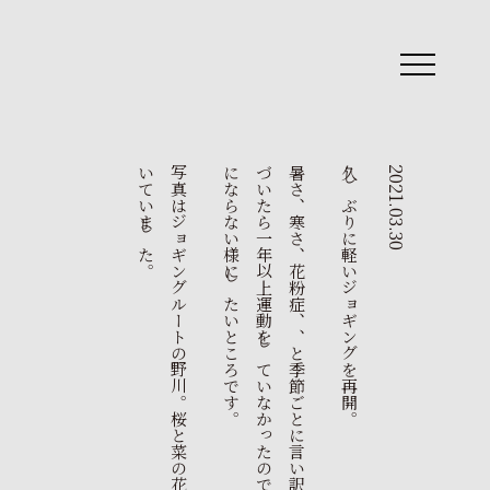
toggle
navigation
。
写
真
は
ジ
ョ
ギ
ン
グ
ル
ー
ト
の
野
川
。
桜
と
菜
の
花
が
綺
麗
に
咲
い
て
い
ま
し
た
。
暑
さ
、
寒
さ
、
花
粉
症
、
、
と
季
節
ご
と
に
言
い
訳
ば
か
り
で
気
づ
い
た
ら
一
年
以
上
運
動
を
し
て
い
な
か
っ
た
の
で
、
三
日
坊
主
に
な
ら
な
い
様
に
し
た
い
と
こ
ろ
で
す
久しぶりに軽いジョギングを再開。
2021.03.30