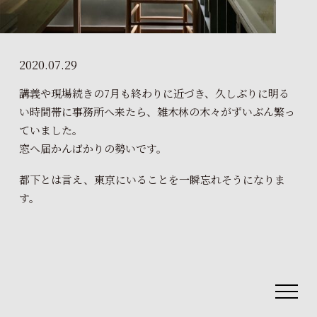
2020.07.29
講義や現場続きの7月も終わりに近づき、久しぶりに明る
い時間帯に事務所へ来たら、雑木林の木々がずいぶん繁っ
ていました。
窓へ届かんばかりの勢いです。
都下とは言え、東京にいることを一瞬忘れそうになりま
す。
toggle
navigat