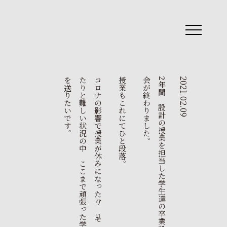
toggle
navigation
。
コ
ロ
ナ
の
影
響
で
授
業
が
休
み
に
な
っ
た
り
、
リ
モ
ー
ト
に
な
っ
た
り
と
難
し
い
状
況
の
中
、
こ
こ
ま
で
頑
張
っ
た
学
生
達
に
拍
手
を
送
り
た
い
で
す
授業もこれにてひと段落。
。
2
年
間
、
設
計
の
授
業
を
担
当
し
た
学
生
達
の
卒
業
設
計
の
講
評
会
が
終
わ
り
ま
し
た
2021.02.09