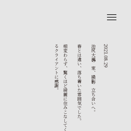
toggle
navigation
。
相
変
わ
ら
ず
、
驚
く
ほ
ど
綺
麗
に
住
み
こ
な
し
て
く
だ
さ
っ
て
い
る
ク
ラ
イ
ア
ン
ト
に
感
謝
春とは違い、落ち着いた雰囲気でした。
池尻大橋の家、撮影の立ち合いへ。
2021.08.29