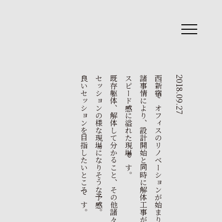
toggle
navigation
良いセッションを目指したいところです。
。
既
存
躯
体
、
解
体
し
て
分
か
る
こ
と
、
そ
の
他
諸
々
の
条
件
と
の
セ
ッ
シ
ョ
ン
の
様
な
現
場
に
な
り
そ
う
な
予
感
。
諸
事
情
に
よ
り
、
設
計
開
始
と
同
時
に
解
体
工
事
が
進
む
と
い
う
ス
ピ
ー
ド
感
に
溢
れ
た
現
場
で
す
西新宿でオフィスのリノベーションが始まりました。
2018.09.27