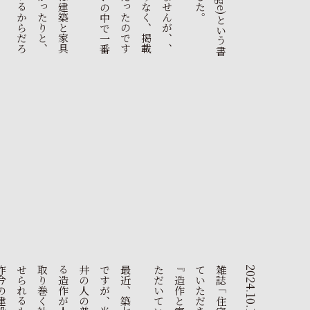
。
2024.10.19